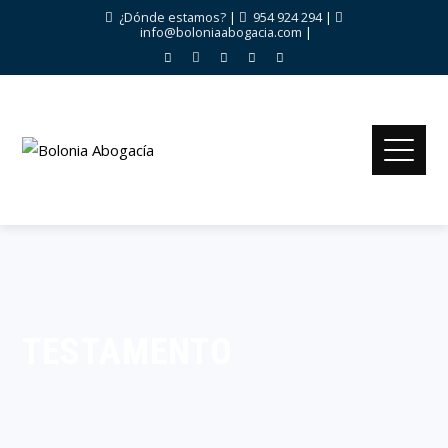
¿Dónde estamos?
|
954 924 294
|
info@boloniaabogacia.com
|
TESTAMENTO