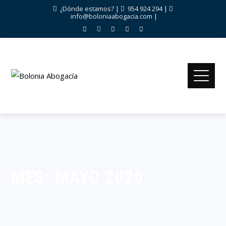
¿Dónde estamos?
|
954 924 294
|
info@boloniaabogacia.com
|
MES:
MAYO 2020