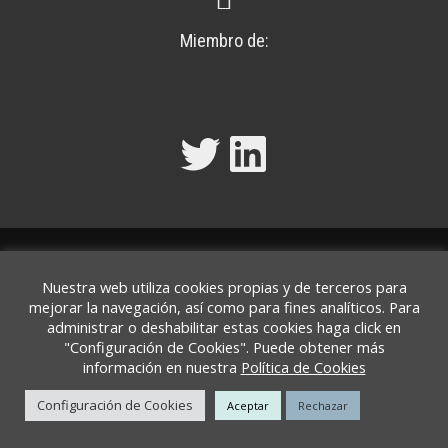
Miembro de:
Twitter
LinkedIn
Política de Privacidad y Aviso Legal
|
Política de
Nuestra web utiliza cookies propias y de terceros para
Cookies
mejorar la navegación, así como para fines analíticos. Para
administrar o deshabilitar estas cookies haga click en
"Configuración de Cookies". Puede obtener más
información en nuestra
Política de Cookies
BOLONIA ABOGACÍA Y ASESORÍA, S.L.P. © 2022. Todos los
Configuración de Cookies
Aceptar
Rechazar
derechos reservados.