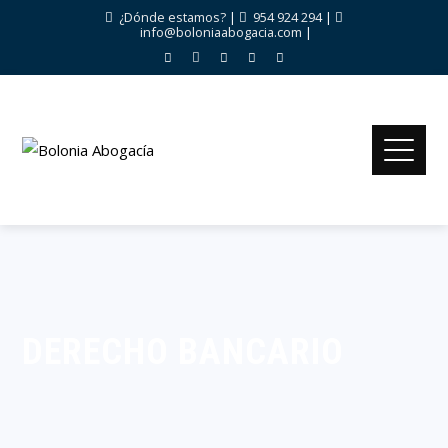
¿Dónde estamos?
|
954 924 294
|
info@boloniaabogacia.com
|
DERECHO BANCARIO