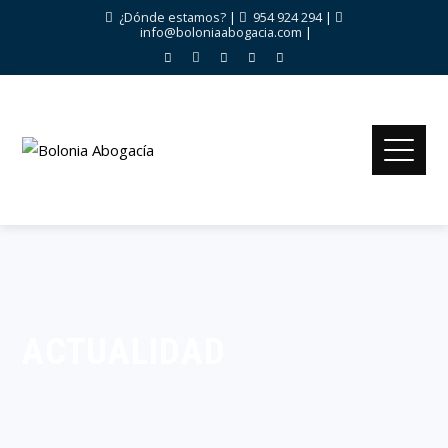
¿Dónde estamos?
|
954 924 294
|
info@boloniaabogacia.com
|
ACTUALIDAD