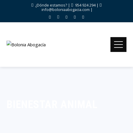
¿Dónde estamos?
|
954 924 294
|
info@boloniaabogacia.com
|
BIENESTAR ANIMAL