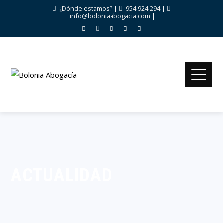
¿Dónde estamos?
|
954 924 294
|
info@boloniaabogacia.com
|
ACTUALIDAD