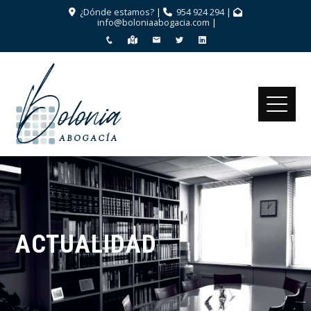
¿Dónde estamos?
|
954 924 294
|
info@boloniaabogacia.com
|
ACTUALIDAD