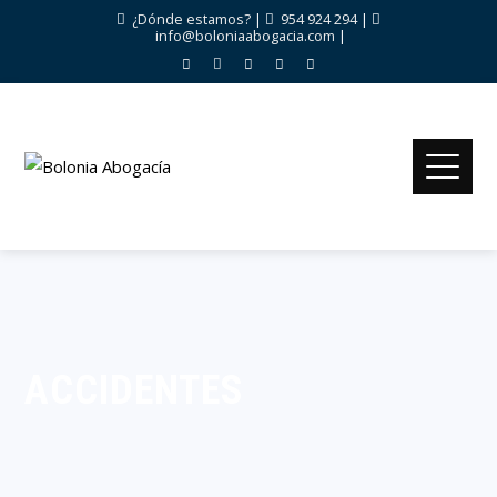
¿Dónde estamos?
|
954 924 294
|
info@boloniaabogacia.com
|
ACCIDENTES