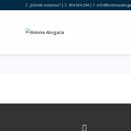
¿Dónde estamos?
|
954 924 294
|
info@boloniaaboga
PROCESAL