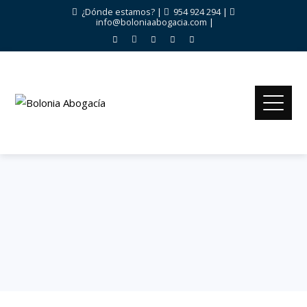
¿Dónde estamos?
|
954 924 294
|
info@boloniaabogacia.com
|