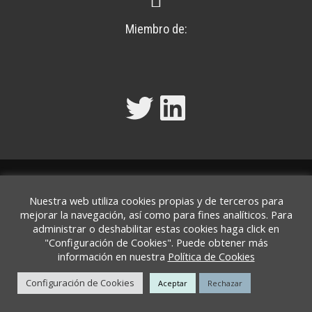
Miembro de:
Twitter
LinkedIn
Política de Privacidad y Aviso Legal
|
Política de
Nuestra web utiliza cookies propias y de terceros para
Cookies
mejorar la navegación, así como para fines analíticos. Para
administrar o deshabilitar estas cookies haga click en
"Configuración de Cookies". Puede obtener más
información en nuestra
Política de Cookies
BOLONIA ABOGACÍA Y ASESORÍA, S.L.P. © 2022. Todos los
Configuración de Cookies
Aceptar
Rechazar
derechos reservados.